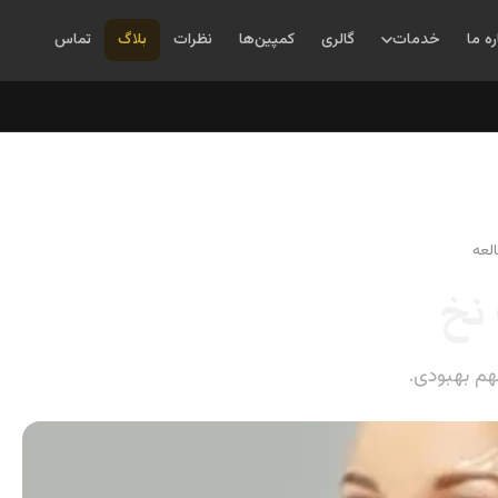
ره ما
خدمات
گالری
کمپین‌ها
نظرات
بلاگ
تماس
 نخ
هم بهبودی.