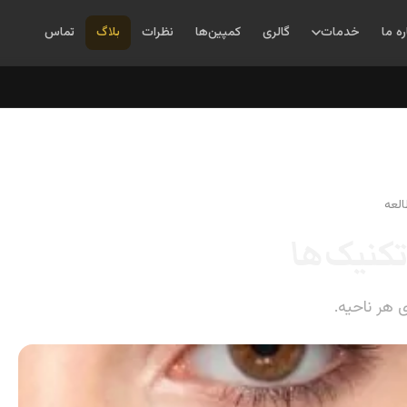
ره ما
خدمات
گالری
کمپین‌ها
نظرات
بلاگ
تماس
کنیک‌ها
 هر ناحیه.