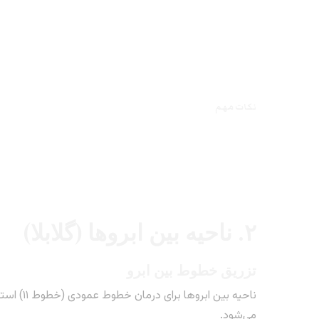
نکات مهم
۲. ناحیه بین ابروها (گلابلا)
تزریق خطوط بین ابرو
ناحیه بین
می‌شود.