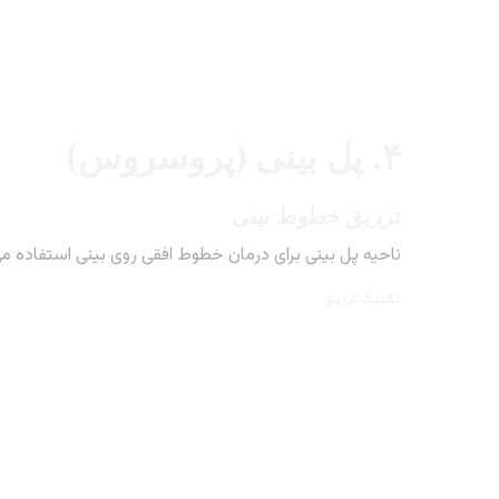
۴. پل بینی (پروسروس)
تزریق خطوط بینی
ناحیه پل بینی برای درمان خطوط افقی روی بینی استفاده می‌ش
تکنیک تزریق