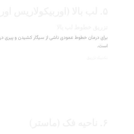
۵. لب بالا (اوربیکولاریس اوریس)
تزریق خطوط لب بالا
برای درمان خطوط عمودی ناشی از سیگار کشیدن و پیری در ن
است.
تکنیک تزریق
۶. ناحیه فک (ماستر)