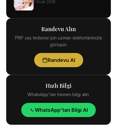
1 Ocak 2025
Randevu Alın
PRP saç tedavisi için uzman doktorlarımızla
görüşün.
Randevu Al
Hızlı Bilgi
WhatsApp'tan hemen bilgi alın.
WhatsApp'tan Bilgi Al