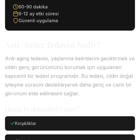
60-90 dakika
6-12 ay etki süresi
Güvenli uygulama
Anti-Aging Tedavisi Nedir?
Anti-aging tedavisi, yaşlanma belirtilerini geciktirmek ve
cildin genç görünümünü korumak için uygulanan
kapsamlı bir tedavi programıdır. Bu tedavi, cildin doğal
iyileşme sürecini destekleyerek daha genç ve canlı bir
görünüm elde edilmesini sağlar.
Hangi Problemleri Çözer?
Kırışıklıklar