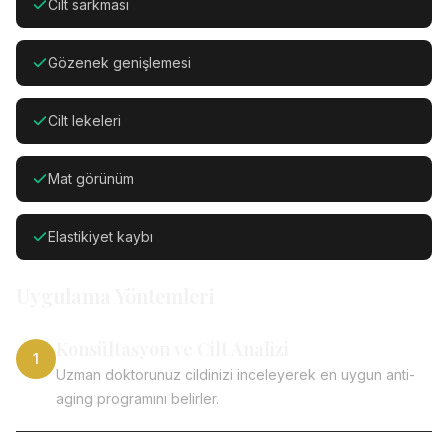
Cilt sarkması
Gözenek genişlemesi
Cilt lekeleri
Mat görünüm
Elastikiyet kaybı
Uygulama Yöntemleri
Konsültasyon ve Cilt Analizi
1
Uzman doktorunuz cildinizi inceleyerek en uygun anti-
aging programını belirler.