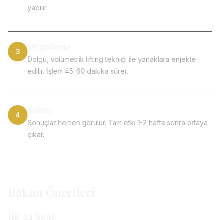
yapılır.
Uygulama
3
Dolgu, volumetrik lifting tekniği ile yanaklara enjekte
edilir. İşlem 45-60 dakika sürer.
Sonuç
4
Sonuçlar hemen görülür. Tam etki 1-2 hafta sonra ortaya
çıkar.
Bakım Önerileri
İlk 24 Saat