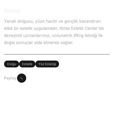
Sonuç
Yanak dolgusu, yüze hacim ve gençlik kazandıran
etkili bir estetik uygulamadır. Kimia Estetik Center'da
deneyimli uzmanlarımız, volumetrik lifting tekniği ile
doğal sonuçlar elde etmenizi sağlar.
Dolgu
Estetik
Yüz Estetiği
Paylaş: