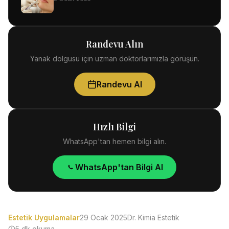
Randevu Alın
Yanak dolgusu için uzman doktorlarımızla görüşün.
Randevu Al
Hızlı Bilgi
WhatsApp'tan hemen bilgi alın.
WhatsApp'tan Bilgi Al
Estetik Uygulamalar
29 Ocak 2025
Dr. Kimia Estetik
5 dk okuma