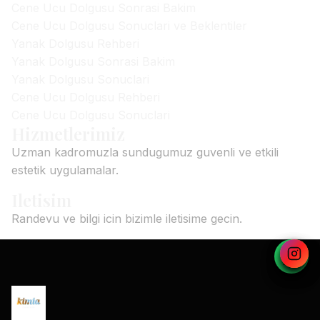
Cene Ucu Dolgusu Sonrasi Bakim
Cene Ucu Dolgusu Sonuclari ve Beklentiler
Yanak Dolgusu Rehberi
Yanak Dolgusu Sonrasi Bakim
Yanak Dolgusu Sonuclari
Cene Ucu Dolgusu Rehberi
Cene Ucu Dolgusu Sonuclari
Hizmetlerimiz
Uzman kadromuzla sundugumuz guvenli ve etkili
estetik uygulamalar.
Iletisim
Randevu ve bilgi icin bizimle iletisime gecin.