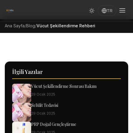
TR
Ana Sayfa
/
Blog
/
Vücut Şekillendirme Rehberi
İlgili Yazılar
Vücut Şekillendirme Sonrası Bakım
29 Ocak 2025
Selülit Tedavisi
29 Ocak 2025
PRP Doğal Gençleştirme
29 Ocak 2025