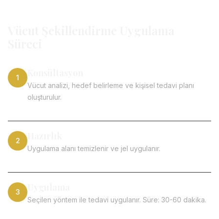
Vücut Şekillendirme Uygulama
Süreci
Konsültasyon
1
Vücut analizi, hedef belirleme ve kişisel tedavi planı
oluşturulur.
Hazırlık
2
Uygulama alanı temizlenir ve jel uygulanır.
Uygulama
3
Seçilen yöntem ile tedavi uygulanır. Süre: 30-60 dakika.