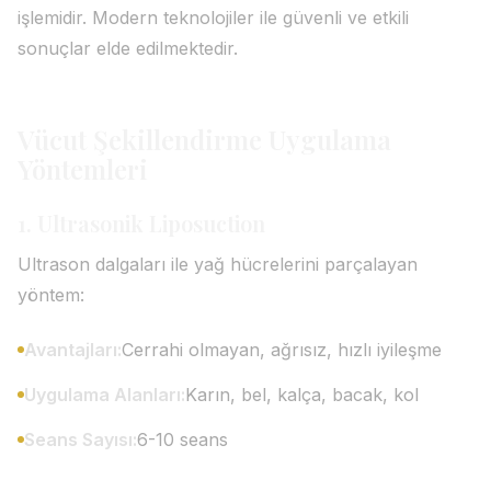
işlemidir. Modern teknolojiler ile güvenli ve etkili
sonuçlar elde edilmektedir.
Vücut Şekillendirme Uygulama
Yöntemleri
1. Ultrasonik Liposuction
Ultrason dalgaları ile yağ hücrelerini parçalayan
yöntem:
Avantajları:
Cerrahi olmayan, ağrısız, hızlı iyileşme
Uygulama Alanları:
Karın, bel, kalça, bacak, kol
Seans Sayısı:
6-10 seans