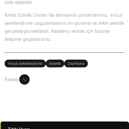
elde edilebilir.
Kimia Estetik Center'da deneyimli uzmanlarımız, vücut
şekillendirme uygulamalarını en güvenli ve etkili şekilde
gerçekleştirmektedir. Randevu almak için bizimle
iletişime geçebilirsiniz.
Vücut Şekillendirme
Estetik
Zayıflama
Paylaş: