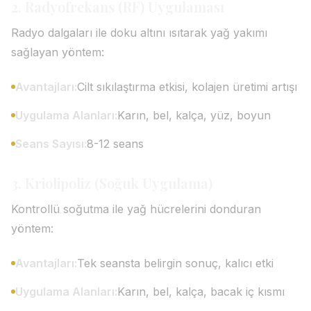
2. Radyofrekans (RF) Uygulaması
Radyo dalgaları ile doku altını ısıtarak yağ yakımı
sağlayan yöntem:
Avantajları:
Cilt sıkılaştırma etkisi, kolajen üretimi artışı
Uygulama Alanları:
Karın, bel, kalça, yüz, boyun
Seans Sayısı:
8-12 seans
3. Kriolipoliz (Soğuk Uygulama)
Kontrollü soğutma ile yağ hücrelerini donduran
yöntem:
Avantajları:
Tek seansta belirgin sonuç, kalıcı etki
Uygulama Alanları:
Karın, bel, kalça, bacak iç kısmı