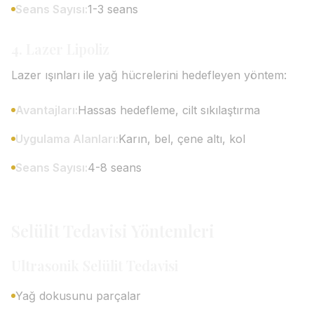
Seans Sayısı:
1-3 seans
4. Lazer Lipoliz
Lazer ışınları ile yağ hücrelerini hedefleyen yöntem:
Avantajları:
Hassas hedefleme, cilt sıkılaştırma
Uygulama Alanları:
Karın, bel, çene altı, kol
Seans Sayısı:
4-8 seans
Selülit Tedavisi Yöntemleri
Ultrasonik Selülit Tedavisi
Yağ dokusunu parçalar