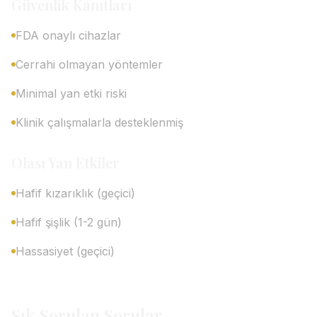
Güvenlik Kanıtları
FDA onaylı cihazlar
Cerrahi olmayan yöntemler
Minimal yan etki riski
Klinik çalışmalarla desteklenmiş
Olası Yan Etkiler
Hafif kızarıklık (geçici)
Hafif şişlik (1-2 gün)
Hassasiyet (geçici)
Sık Sorulan Sorular