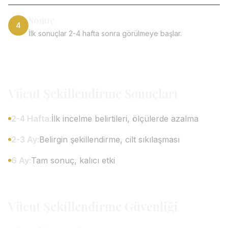
Sonuç
4
İlk sonuçlar 2-4 hafta sonra görülmeye başlar.
Vücut Şekillendirme Sonuçları
2-4 Hafta:
İlk incelme belirtileri, ölçülerde azalma
2-3 Ay:
Belirgin şekillendirme, cilt sıkılaşması
6 Ay:
Tam sonuç, kalıcı etki
Vücut Şekillendirme Güvenliği