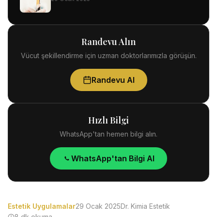
Randevu Alın
Vücut şekillendirme için uzman doktorlarımızla görüşün.
Randevu Al
Hızlı Bilgi
WhatsApp'tan hemen bilgi alın.
WhatsApp'tan Bilgi Al
Estetik Uygulamalar
29 Ocak 2025
Dr. Kimia Estetik
8 dk okuma